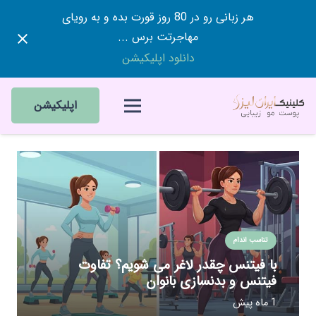
هر زبانی رو در 80 روز قورت بده و به رویای
مهاجرتت برس ...
دانلود اپلیکیشن
اپلیکیشن
تناسب اندام
با فیتنس چقدر لاغر می شویم؟ تفاوت
فیتنس و بدنسازی بانوان
1 ماه پیش