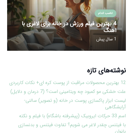
تناسب اندام
4 بهترین فیلم ورزش در خانه برای لاغری با
اهنگ
1 سال پیش
نوشته‌های تازه
12 بهترین محصولات مراقبت از پوست کره ای+ نکات کاربردی
علت خشکی مو کمبود چه ویتامینی است؟ (7 درمان و دلایل)
لیست ابزار پاکسازی پوست در خانه (و تصویر) سالنی-
آرایشگاهی
اسم 33 حرکات ایروبیک (پیشرفته باشگاه) با فیلم و نکته
با فیتنس چقدر لاغر می شویم؟ تفاوت فیتنس و بدنسازی
بانوان