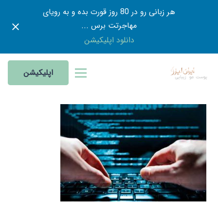
هر زبانی رو در 80 روز قورت بده و به رویای
مهاجرتت برس ...
دانلود اپلیکیشن
اپلیکیشن