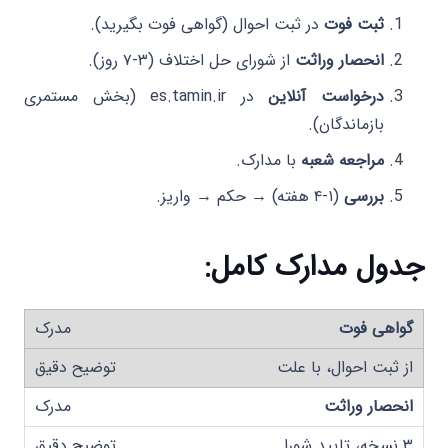
ثبت فوت
در ثبت احوال (گواهی فوت بگیرید).
انحصار وراثت
از شورای حل اختلاف (۳-۷ روز).
درخواست آنلاین
در es.tamin.ir (بخش مستمری
بازماندگان).
مراجعه شعبه
با مدارک.
بررسی
(۱-۴ هفته) → حکم → واریز.
جدول مدارک کامل
:
گواهی فوت
از ثبت احوال، با علت
انحصار وراثت
۳ نسخه، تایید شورا