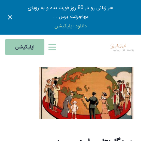
هر زبانی رو در 80 روز قورت بده و به رویای
مهاجرتت برس ...
دانلود اپلیکیشن
اپلیکیشن