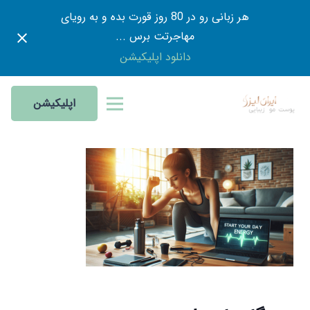
هر زبانی رو در 80 روز قورت بده و به رویای
مهاجرتت برس ...
دانلود اپلیکیشن
اپلیکیشن