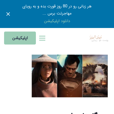
هر زبانی رو در 80 روز قورت بده و به رویای
مهاجرتت برس ...
دانلود اپلیکیشن
اپلیکیشن