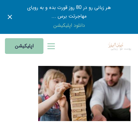
هر زبانی رو در 80 روز قورت بده و به رویای
مهاجرتت برس ...
دانلود اپلیکیشن
اپلیکیشن