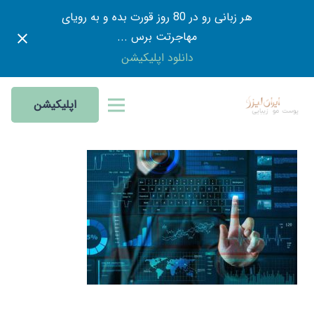
هر زبانی رو در 80 روز قورت بده و به رویای
مهاجرتت برس ...
دانلود اپلیکیشن
اپلیکیشن