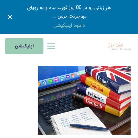
هر زبانی رو در 80 روز قورت بده و به رویای
مهاجرتت برس ...
دانلود اپلیکیشن
اپلیکیشن