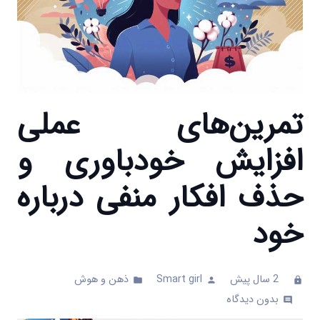
تمرین‌های عملی
افزایش خودباوری و
حذف افکار منفی درباره
خود
2 سال پیش
Smart girl
ذهن و هوش
folder
person
clock
بدون دیدگاه
comments