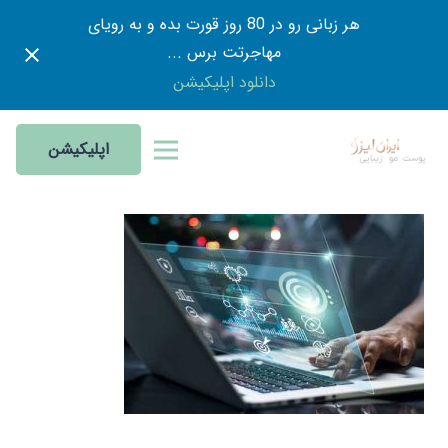
هر زبانی رو در 80 روز قورت بده و به رویای
مهاجرتت برس ...
دانلود اپلیکیشن
اپلیکیشن