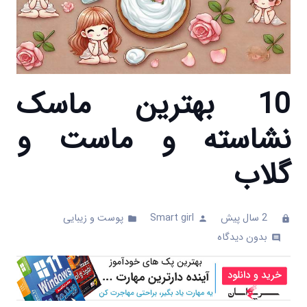
10 بهترین ماسک
نشاسته و ماست و
گلاب
2 سال پیش
Smart girl
پوست و زیبایی
folder
person
clock
بدون دیدگاه
comments