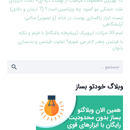
12 بهترین محصولات مراقبت از پوست کره ای+ نکات کاربردی
علت خشکی مو کمبود چه ویتامینی است؟ (7 درمان و دلایل)
لیست ابزار پاکسازی پوست در خانه (و تصویر) سالنی-
آرایشگاهی
اسم 33 حرکات ایروبیک (پیشرفته باشگاه) با فیلم و نکته
با فیتنس چقدر لاغر می شویم؟ تفاوت فیتنس و بدنسازی
بانوان
جستجو
برای:
وبلاگ خودتو بساز