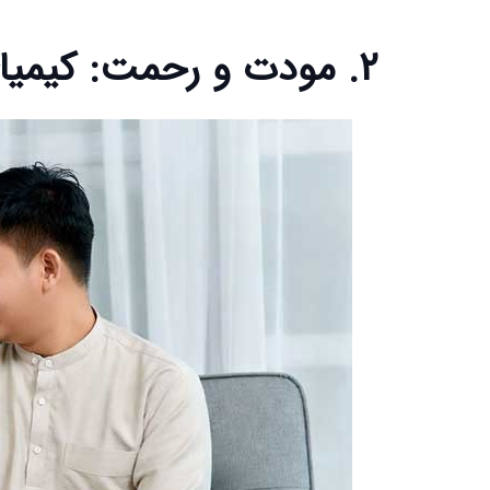
۲. مودت و رحمت: کیمیای پیوند عاطفی