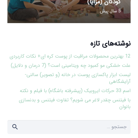
کودکان (مزایا)
5 سال پیش
نوشته‌های تازه
12 بهترین محصولات مراقبت از پوست کره ای+ نکات کاربردی
علت خشکی مو کمبود چه ویتامینی است؟ (7 درمان و دلایل)
لیست ابزار پاکسازی پوست در خانه (و تصویر) سالنی-
آرایشگاهی
اسم 33 حرکات ایروبیک (پیشرفته باشگاه) با فیلم و نکته
با فیتنس چقدر لاغر می شویم؟ تفاوت فیتنس و بدنسازی
بانوان
جستجو
برای: