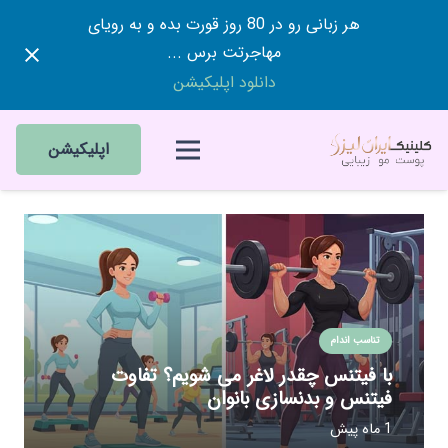
هر زبانی رو در 80 روز قورت بده و به رویای
مهاجرتت برس ...
دانلود اپلیکیشن
اپلیکیشن
تناسب اندام
با فیتنس چقدر لاغر می شویم؟ تفاوت
فیتنس و بدنسازی بانوان
1 ماه پیش