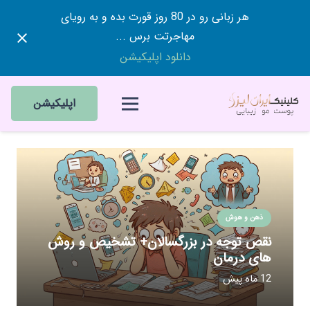
هر زبانی رو در 80 روز قورت بده و به رویای
مهاجرتت برس ...
دانلود اپلیکیشن
اپلیکیشن
ذهن و هوش
نقص توجه در بزرگسالان+ تشخیص و روش
های درمان
12 ماه پیش