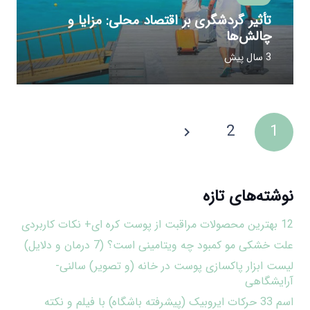
تأثیر گردشگری بر اقتصاد محلی: مزایا و
چالش‌ها
3 سال پیش
2
1
نوشته‌های تازه
12 بهترین محصولات مراقبت از پوست کره ای+ نکات کاربردی
علت خشکی مو کمبود چه ویتامینی است؟ (7 درمان و دلایل)
لیست ابزار پاکسازی پوست در خانه (و تصویر) سالنی-
آرایشگاهی
اسم 33 حرکات ایروبیک (پیشرفته باشگاه) با فیلم و نکته