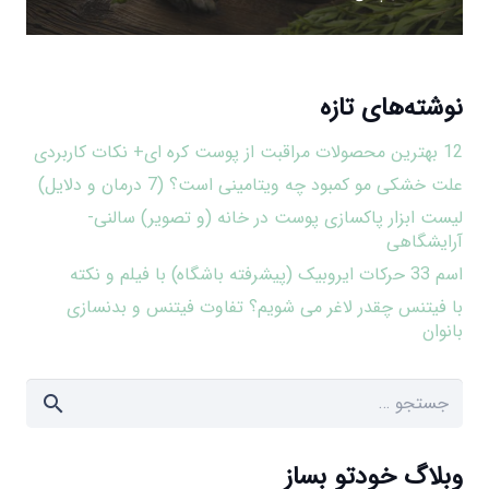
نوشته‌های تازه
12 بهترین محصولات مراقبت از پوست کره ای+ نکات کاربردی
علت خشکی مو کمبود چه ویتامینی است؟ (7 درمان و دلایل)
لیست ابزار پاکسازی پوست در خانه (و تصویر) سالنی-
آرایشگاهی
اسم 33 حرکات ایروبیک (پیشرفته باشگاه) با فیلم و نکته
با فیتنس چقدر لاغر می شویم؟ تفاوت فیتنس و بدنسازی
بانوان
جستجو
برای:
وبلاگ خودتو بساز