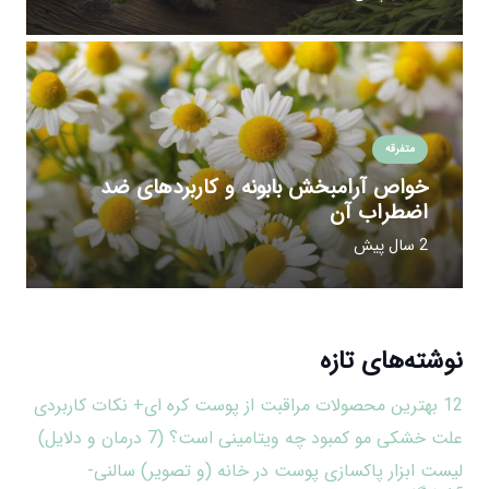
متفرقه
خواص آرامبخش بابونه و کاربردهای ضد
اضطراب آن
2 سال پیش
نوشته‌های تازه
12 بهترین محصولات مراقبت از پوست کره ای+ نکات کاربردی
علت خشکی مو کمبود چه ویتامینی است؟ (7 درمان و دلایل)
لیست ابزار پاکسازی پوست در خانه (و تصویر) سالنی-