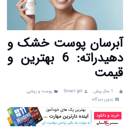
آبرسان پوست خشک و
دهیدراته: 6 بهترین و
قیمت
1 سال پیش
Smart girl
پوست و زیبایی
folder
person
clock
بدون دیدگاه
comments