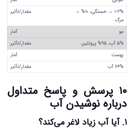
۱-۲% → خستگی، ۱۰% →
مرگ
مو
۵% آب، ۹۵% پروتئین
پوست
۶۴% آب
۱۰ پرسش و پاسخ متداول
درباره نوشیدن آب
۱. آیا آب زیاد لاغر می‌کند؟