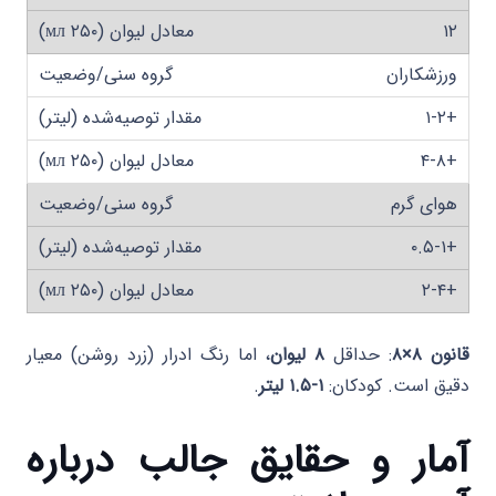
۱۲
ورزشکاران
+۱-۲
+۴-۸
هوای گرم
+۰.۵-۱
+۲-۴
قانون ۸×۸
: حداقل
۸ لیوان
، اما رنگ ادرار (زرد روشن) معیار
دقیق است. کودکان:
۱-۱.۵ لیتر
.
آمار و حقایق جالب درباره