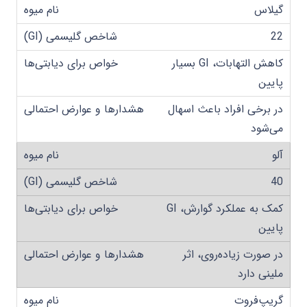
گیلاس
22
کاهش التهابات، GI بسیار
پایین
در برخی افراد باعث اسهال
می‌شود
آلو
40
کمک به عملکرد گوارش، GI
پایین
در صورت زیاده‌روی، اثر
ملینی دارد
گریپ‌فروت