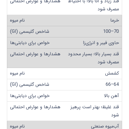
قند زیاد و GI بالا؛ با احتیاط
مصرف شود
خرما
70–100
حاوی فیبر و انرژی‌زا
قند بسیار بالا؛ بسیار محدود
مصرف شود
کشمش
64–66
آهن بالا
قند غلیظ؛ بهتر است پرهیز
شود
آب‌میوه صنعتی