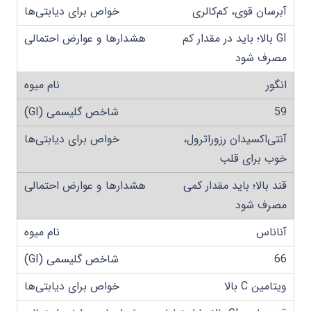
آبرسان قوی، کم‌کالری
GI بالا؛ باید در مقدار کم
مصرف شود
انگور
59
آنتی‌اکسیدان رزوراترول،
خوب برای قلب
قند بالا؛ باید مقدار کمی
مصرف شود
آناناس
66
ویتامین C بالا