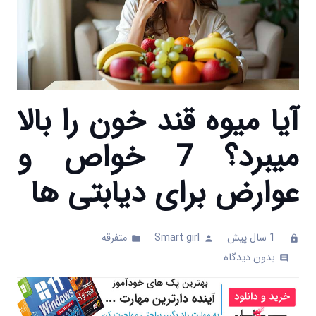
آیا میوه قند خون را بالا
میبرد؟ 7 خواص و
عوارض برای دیابتی ها
1 سال پیش
Smart girl
متفرقه
folder
person
clock
بدون دیدگاه
comments