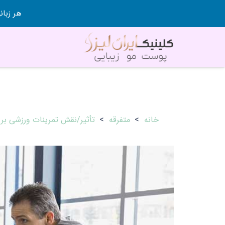
هر زبانی رو در 80 روز قورت
خانه
>
متفرقه
>
تأثیر/نقش تمرینات ورزشی بر