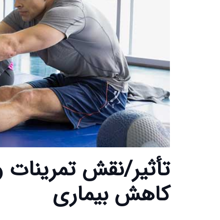
تأثیر/نقش تمرینات 
کاهش بیماری