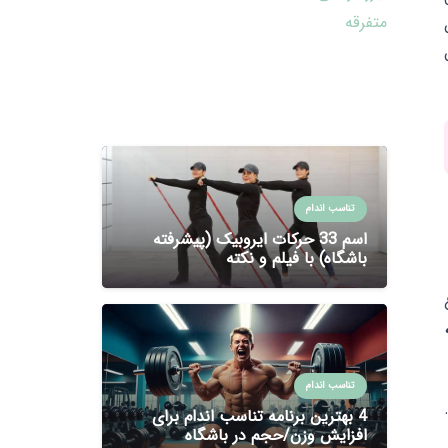
متفرقه
تن
تناسب اندام
اسم 33 حرکات ایروبیک (پیشرفته
باشگاه) با فیلم و نکته
تناسب اندام
4 بهترین برنامه تناسب اندام برای
افزایش وزن/حجم در باشگاه