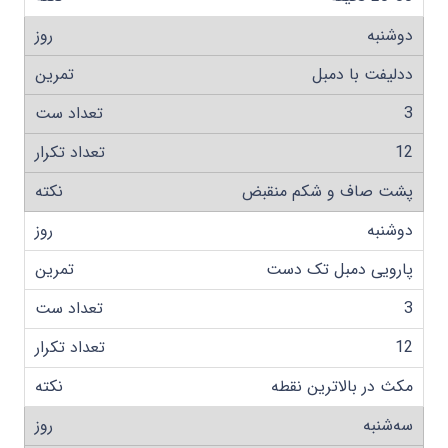
دوشنبه
ددلیفت با دمبل
3
12
پشت صاف و شکم منقبض
دوشنبه
پارویی دمبل تک دست
3
12
مکث در بالاترین نقطه
سه‌شنبه