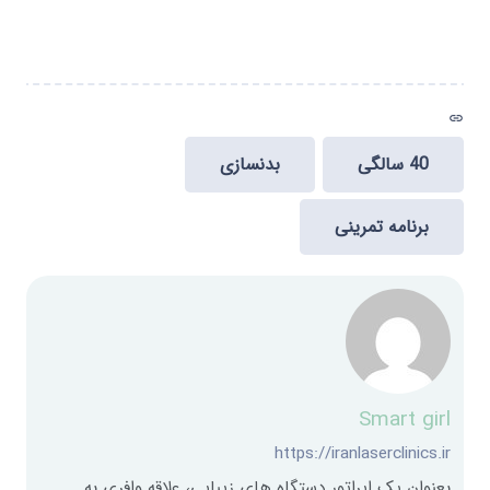
link
40 سالگی
بدنسازی
برنامه تمرینی
Smart girl
https://iranlaserclinics.ir
بعنوان یک اپراتور دستگاه های زیبایی، علاقه وافری به