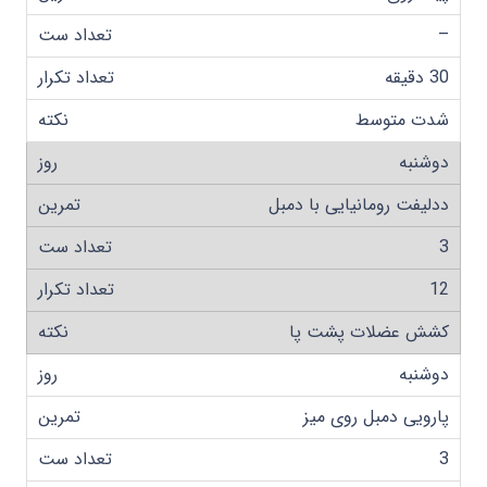
–
30 دقیقه
شدت متوسط
دوشنبه
ددلیفت رومانیایی با دمبل
3
12
کشش عضلات پشت پا
دوشنبه
پارویی دمبل روی میز
3