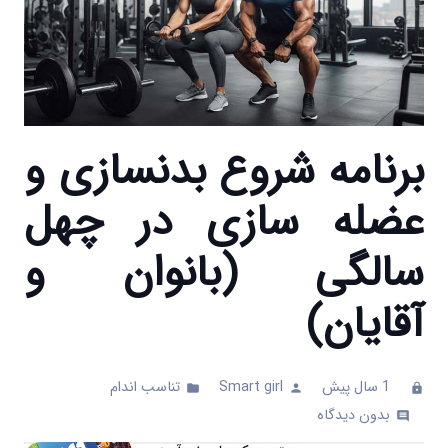
برنامه شروع بدنسازی و
عضله سازی در چهل
سالگی (بانوان و
آقایان)
1 سال پیش
Smart girl
تناسب اندام
folder
person
clock
بدون دیدگاه
comments