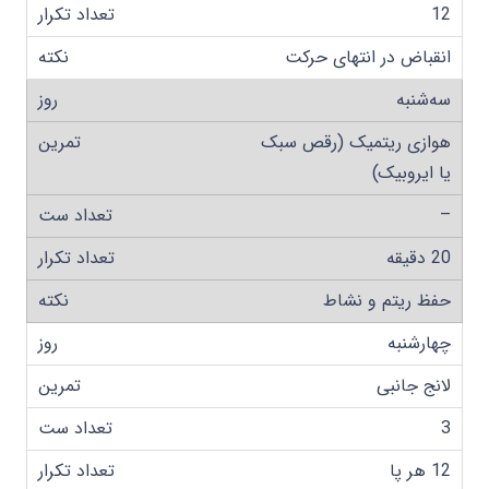
12
انقباض در انتهای حرکت
سه‌شنبه
هوازی ریتمیک (رقص سبک
یا ایروبیک)
–
20 دقیقه
حفظ ریتم و نشاط
چهارشنبه
لانج جانبی
3
12 هر پا