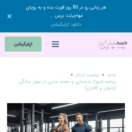
هر زبانی رو در 80 روز قورت بده و به رویای
مهاجرتت برس ...
دانلود اپلیکیشن
اپلیکیشن
خانه
>
تناسب اندام
>
برنامه شروع بدنسازی و عضله سازی در چهل سالگی
(بانوان و آقایان)