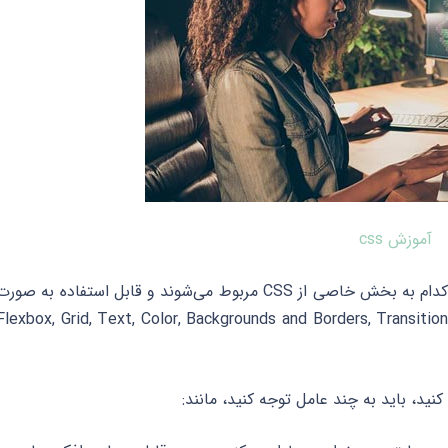
آموزش css
بعلاوه CSS همچنین دارای چندین ماژول است که هر کدام به بخش خاصی از CSS مربوط می‌شوند و قابل استفاده به صور
گانه هستند. برخی از ماژول‌های CSS عبارتند از: Flexbox, Grid, Text, Color, Backgrounds and Borders, Transitions,