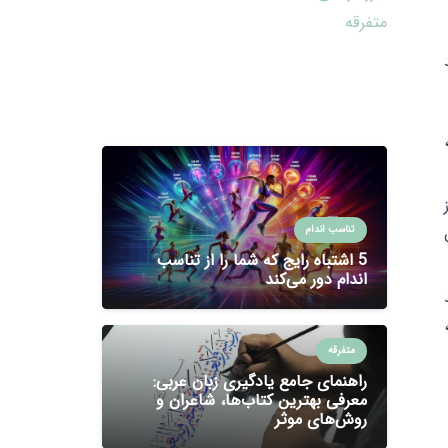
متفرقه
C عبارتند
تناسب اندام
5 اشتباه رایج که شما را از تناسب
اندام دور می‌کند
نند
Transfo)، افکت‌های تصویری (Filters)،
متفرقه
راهنمای جامع یادگیری زبان عربی:
معرفی بهترین کتاب‌ها، شاعران و
روش‌های موثر