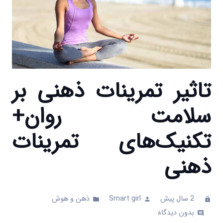
تاثیر تمرینات ذهنی بر
سلامت روان+
تکنیک‌های تمرینات
ذهنی
2 سال پیش
Smart girl
ذهن و هوش
folder
person
clock
بدون دیدگاه
comments