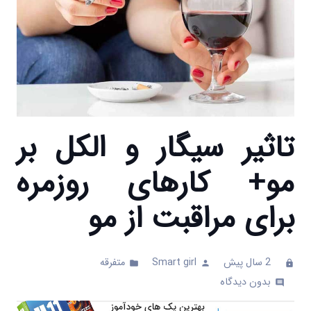
تاثیر سیگار و الکل بر
مو+ کارهای روزمره
برای مراقبت از مو
2 سال پیش
Smart girl
متفرقه
folder
person
clock
بدون دیدگاه
comments