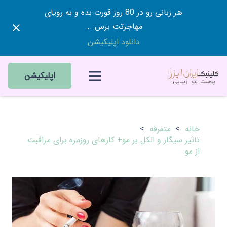
هر زبانی رو در 80 روز قورت بده و به رویای
مهاجرتت برس ...
دانلود اپلیکیشن
اپلیکیشن
خانه
>
متفرقه
>
تاثیر سیگار و الکل بر مو+ کارهای روزمره برای مراقبت
از مو