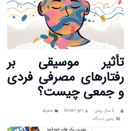
تأثیر موسیقی بر
رفتارهای مصرفی فردی
و جمعی چیست؟
2 سال پیش
Smart girl
متفرقه
folder
person
clock
بدون دیدگاه
comments