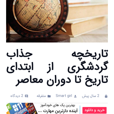
تاریخچه جذاب
گردشگری از ابتدای
تاریخ تا دوران معاصر
2 سال پیش
Smart girl
متفرقه
2
دیدگاه
comments
folder
person
clock