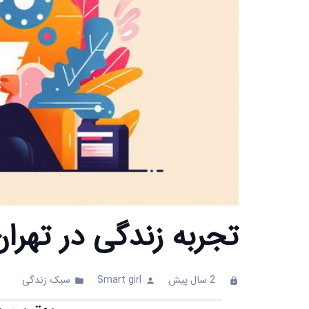
تجربه زندگی در تهران
2 سال پیش
Smart girl
سبک زندگی
ents
folder
person
clock