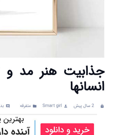
جذابیت هنر مد و ت
انسانها
2 سال پیش
Smart girl
متفرقه
بدو
comments
folder
person
clock