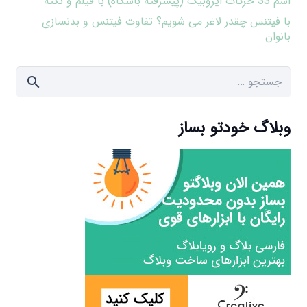
اسم 33 حرکات ایروبیک (پیشرفته باشگاه) با فیلم و نکته
با فیتنس چقدر لاغر می شویم؟ تفاوت فیتنس و بدنسازی
بانوان
جستجو
برای:
وبلاگ خودتو بساز