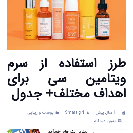
طرز استفاده از سرم
ویتامین سی برای
اهداف مختلف+ جدول
1 سال پیش
Smart girl
پوست و زیبایی
folder
person
clock
بدون دیدگاه
comments