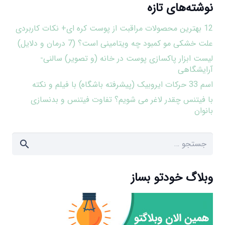
نوشته‌های تازه
12 بهترین محصولات مراقبت از پوست کره ای+ نکات کاربردی
علت خشکی مو کمبود چه ویتامینی است؟ (7 درمان و دلایل)
لیست ابزار پاکسازی پوست در خانه (و تصویر) سالنی-
آرایشگاهی
اسم 33 حرکات ایروبیک (پیشرفته باشگاه) با فیلم و نکته
با فیتنس چقدر لاغر می شویم؟ تفاوت فیتنس و بدنسازی
بانوان
جستجو
برای:
وبلاگ خودتو بساز