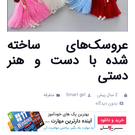
عروسک‌های ساخته
شده با دست و هنر
دستی
2 سال پیش
Smart girl
متفرقه
folder
person
clock
بدون دیدگاه
comments