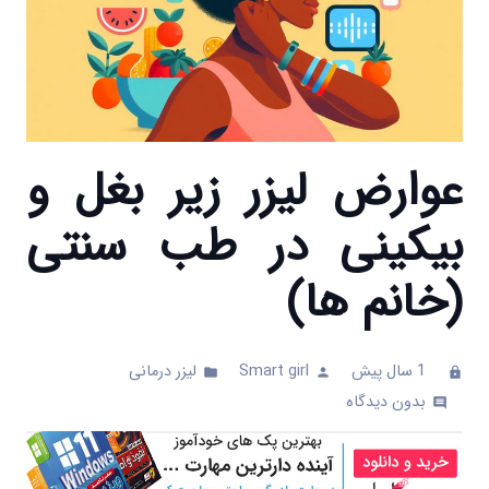
عوارض لیزر زیر بغل و
بیکینی در طب سنتی
(خانم ها)
1 سال پیش
Smart girl
لیزر درمانی
folder
person
clock
بدون دیدگاه
comments