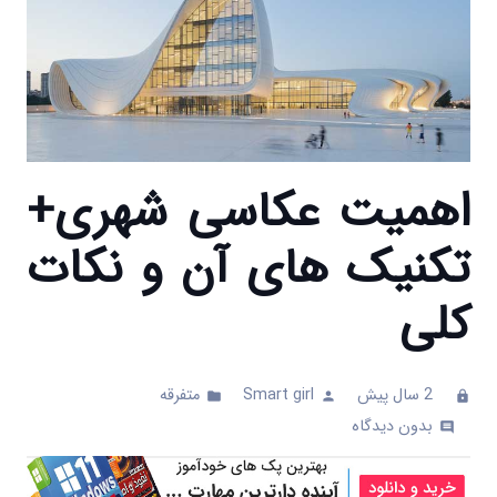
اهمیت عکاسی شهری+
تکنیک های آن و نکات
کلی
2 سال پیش
Smart girl
متفرقه
folder
person
clock
بدون دیدگاه
comments