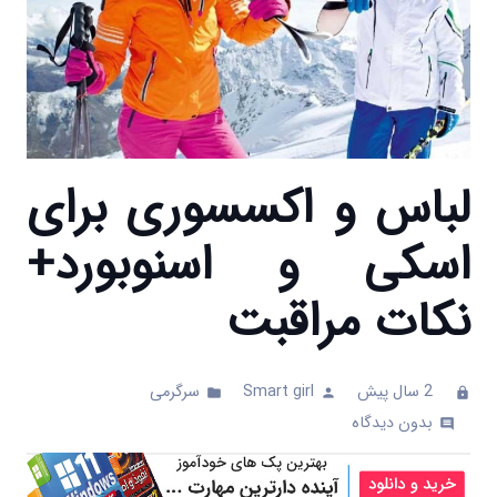
لباس‌ و اکسسوری برای
اسکی و اسنوبورد+
نکات مراقبت
2 سال پیش
Smart girl
سرگرمی
folder
person
clock
بدون دیدگاه
comments