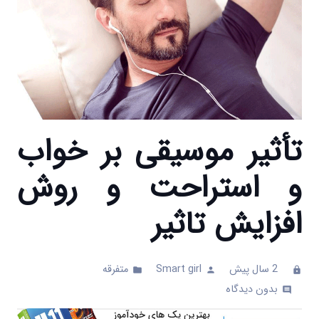
تأثیر موسیقی بر خواب
و استراحت و روش
افزایش تاثیر
2 سال پیش
Smart girl
متفرقه
folder
person
clock
بدون دیدگاه
comments