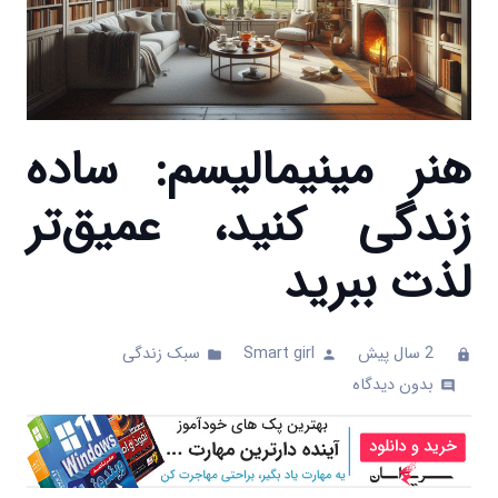
هنر مینیمالیسم: ساده
زندگی کنید، عمیق‌تر
لذت ببرید
2 سال پیش
Smart girl
سبک زندگی
folder
person
clock
بدون دیدگاه
comments