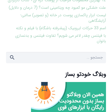
12 بهترین محصولات مراقبت از پوست کره ای+ نکات کاربردی
علت خشکی مو کمبود چه ویتامینی است؟ (7 درمان و دلایل)
لیست ابزار پاکسازی پوست در خانه (و تصویر) سالنی-
آرایشگاهی
اسم 33 حرکات ایروبیک (پیشرفته باشگاه) با فیلم و نکته
با فیتنس چقدر لاغر می شویم؟ تفاوت فیتنس و بدنسازی
بانوان
جستجو
برای:
وبلاگ خودتو بساز