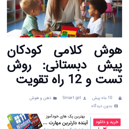
هوش کلامی کودکان
پیش دبستانی: روش
تست و 12 راه تقویت
10 ماه پیش
Smart girl
ذهن و هوش
folder
person
clock
بدون دیدگاه
comments