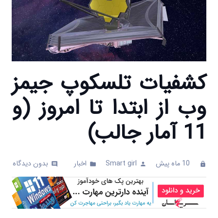
کشفیات تلسکوپ جیمز
وب از ابتدا تا امروز (و
11 آمار جالب)
10 ماه پیش
Smart girl
اخبار
بدون دیدگاه
comments
folder
person
clock