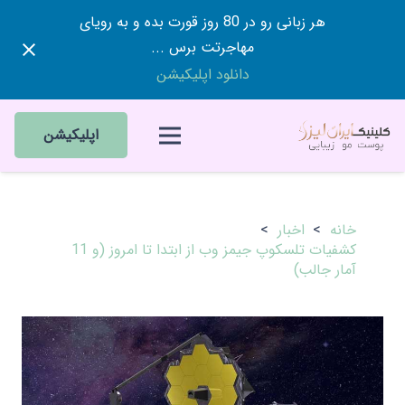
هر زبانی رو در 80 روز قورت بده و به رویای
مهاجرتت برس ...
دانلود اپلیکیشن
اپلیکیشن
خانه
>
اخبار
>
کشفیات تلسکوپ جیمز وب از ابتدا تا امروز (و 11
آمار جالب)