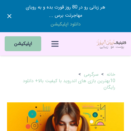
هر زبانی رو در 80 روز قورت بده و به رویای
مهاجرتت برس ...
دانلود اپلیکیشن
اپلیکیشن
خانه
>
سرگرمی
>
10بهترین بازی های اندروید با کیفیت بالا+ دانلود
رایگان