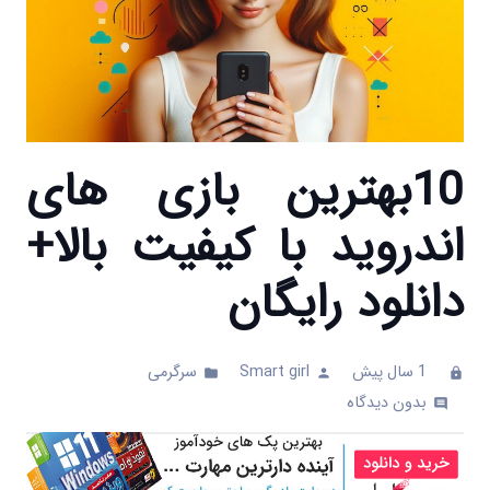
10بهترین بازی های
اندروید با کیفیت بالا+
دانلود رایگان
1 سال پیش
Smart girl
سرگرمی
folder
person
clock
بدون دیدگاه
comments