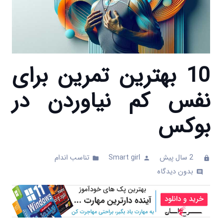
10 بهترین تمرین برای
نفس کم نیاوردن در
بوکس
2 سال پیش
Smart girl
تناسب اندام
folder
person
clock
بدون دیدگاه
comments