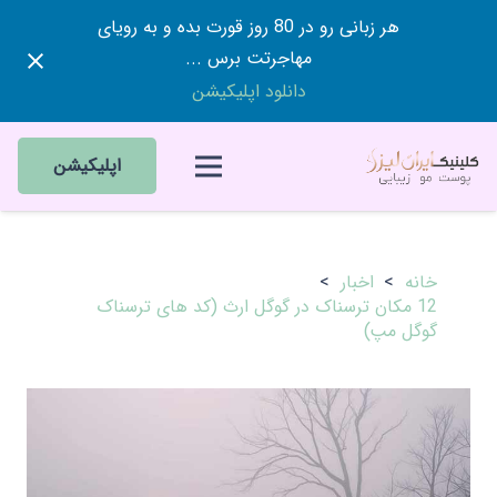
هر زبانی رو در 80 روز قورت بده و به رویای
مهاجرتت برس ...
دانلود اپلیکیشن
اپلیکیشن
خانه
>
اخبار
>
12 مکان ترسناک در گوگل ارث (کد های ترسناک
گوگل مپ)