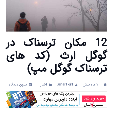
12 مکان ترسناک در
گوگل ارث (کد های
ترسناک گوگل مپ)
9 ماه پیش
Smart girl
اخبار
بدون دیدگاه
comments
folder
person
clock