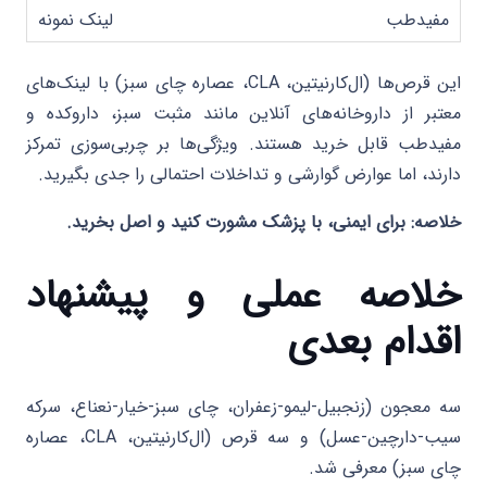
مفیدطب
این قرص‌ها (ال‌کارنیتین، CLA، عصاره چای سبز) با لینک‌های
معتبر از داروخانه‌های آنلاین مانند مثبت سبز، داروکده و
مفیدطب قابل خرید هستند. ویژگی‌ها بر چربی‌سوزی تمرکز
دارند، اما عوارض گوارشی و تداخلات احتمالی را جدی بگیرید.
خلاصه: برای ایمنی، با پزشک مشورت کنید و اصل بخرید.
خلاصه عملی و پیشنهاد
اقدام بعدی
سه معجون (زنجبیل-لیمو-زعفران، چای سبز-خیار-نعناع، سرکه
سیب-دارچین-عسل) و سه قرص (ال‌کارنیتین، CLA، عصاره
چای سبز) معرفی شد.