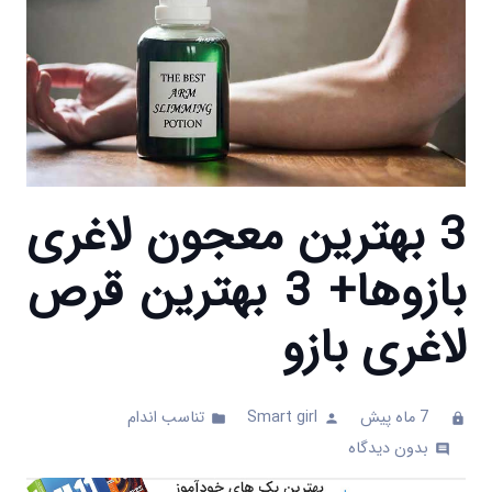
3 بهترین معجون لاغری
بازوها+ 3 بهترین قرص
لاغری بازو
7 ماه پیش
Smart girl
تناسب اندام
folder
person
clock
بدون دیدگاه
comments