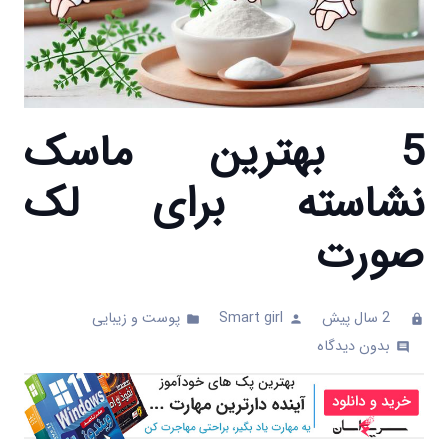
5 بهترین ماسک
نشاسته برای لک
صورت
2 سال پیش
Smart girl
پوست و زیبایی
folder
person
clock
بدون دیدگاه
comments