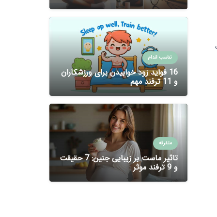
تناسب اندام
16 فواید زود خوابیدن برای ورزشکاران
و 11 ترفند مهم
متفرقه
تاثیر ماست بر زیبایی جنین: 7 حقیقت
و 9 ترفند موثر