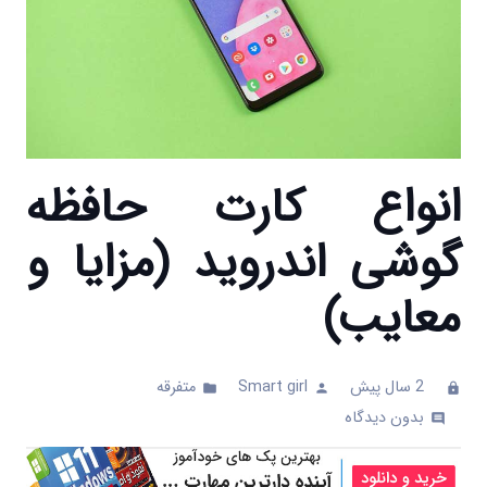
انواع کارت حافظه
گوشی اندروید (مزایا و
معایب)
2 سال پیش
Smart girl
متفرقه
folder
person
clock
بدون دیدگاه
comments