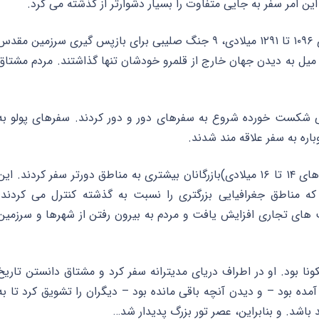
ین امر سفر به جایی متفاوت را بسیار دشوارتر از گذشته می کرد.
با به قدرت رسیدن کلیسای کاتولیک روم، بین سال های ۱۰۹۶ تا ۱۲۹۱ میلادی، ۹ جنگ صلیبی برای بازپس گیری سرزمین مقد
میل به دیدن جهان خارج از قلمرو خودشان تنها گذاشتند. مردم مشتاق
بی شکست خورده شروع به سفرهای دور و دور کردند. سفرهای پولو به
بنابراین سفر دوباره متولد شد. در طول رنسانس (قرن های ۱۴ تا ۱۶ میلادی)بازرگانان بیشتری به مناطق دورتر سفر کردند. ای
ه مناطق جغرافیایی بزرگتری را نسبت به گذشته کنترل می کردند.
 های تجاری افزایش یافت و مردم به بیرون رفتن از شهرها و سرزمین
ونا بود. او در اطراف دریای مدیترانه سفر کرد و مشتاق دانستن تاریخ
ً آمده بود – و دیدن آنچه باقی مانده بود – دیگران را تشویق کرد تا به
باشد. و بنابراین، عصر تور بزرگ پدیدار شد…