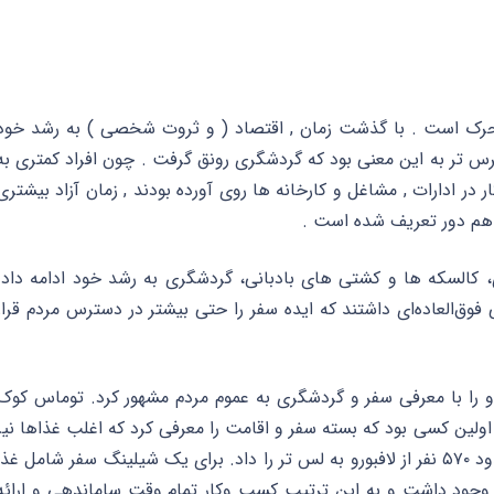
تحرک است . با گذشت زمان , اقتصاد ( و ثروت شخصی ) به رشد خود
رس تر به این معنی بود که گردشگری رونق گرفت . چون افراد کمتری به
 در ادارات , مشاغل و کارخانه ها روی آورده بودند , زمان آزاد بیشتری
هم دور تعریف شده است .
 کالسکه ها و کشتی های بادبانی، گردشگری به رشد خود ادامه داد.
ی فوق‌العاده‌ای داشتند که ایده سفر را حتی بیشتر در دسترس مردم قرار
را با معرفی سفر و گردشگری به عموم مردم مشهور کرد. توماس کوک
اولین کسی بود که بسته سفر و اقامت را معرفی کرد که اغلب غذاها نیز
در آن گنجانده می شد. در سال ۱۸۴۱ او ترتیب سفر حدود ۵۷۰ نفر از لافبورو به لس تر را داد. برای یک شیلینگ سفر شامل غذ
 وجود داشت و به این ترتیب کسب وکار تمام وقت ساماندهی و ارائه