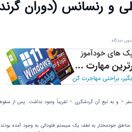
 و رنسانس (دوران گرند
دون دیدگاه
ن 5 تا 14 پس از میلاد) سفر – و به تبع آن گردشگری – تقریباً وجود نداشت. پس از سقوط
 مناطق خودمختار به لطف یک سیستم فئودالی به وجود آمده بودند.