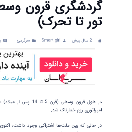
گردشگری قرون وسطی
تور تا تحرک)
2 سال پیش
Smart girl
سرگرمی
ب
comments
folder
person
clock
در طول قرون وسطی (قر
امپراتوری روم خطرناک شد.
در حالی که بین ملت‌ها اشتراکی وجود داشت، اکنون