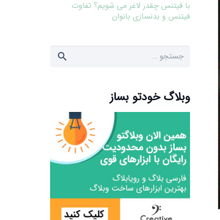
با فیتنس چقدر لاغر می شویم؟ تفاوت
فیتنس و بدنسازی بانوان
جستجو
برای:
وبلاگ خودتو بساز