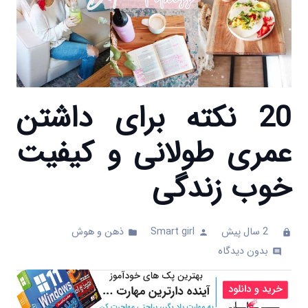
20 نکته برای داشتن
عمری طولانی و کیفیت
خوب زندگی
2 سال پیش
Smart girl
ذهن و هوش
folder
person
clock
بدون دیدگاه
comments